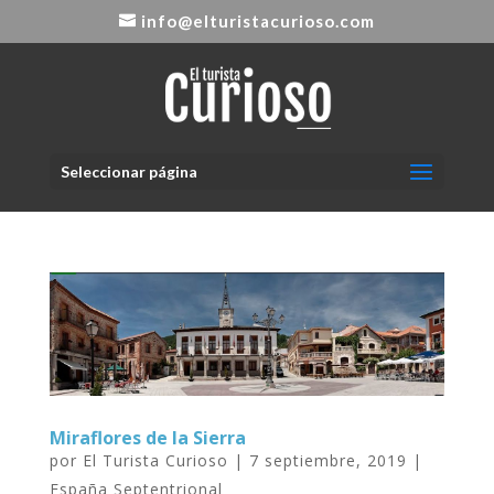
info@elturistacurioso.com
Seleccionar página
Miraflores de la Sierra
por
El Turista Curioso
|
7 septiembre, 2019
|
España Septentrional